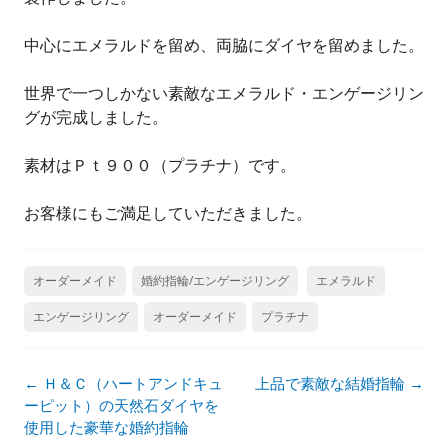
中心にエメラルドを留め、両脇にダイヤを留めました。
世界で一つしかない素敵なエメラルド・エンゲージリン
グが完成しました。
素材はＰｔ９００（プラチナ）です。
お客様にもご満足していただきました。
オーダーメイド
婚約指輪/エンゲージリング
エメラルド
エンゲージリング
オーダーメイド
プラチナ
投
←
Ｈ＆Ｃ（ハートアンドキュ
上品で素敵な結婚指輪
→
稿
ーピット）の天然石ダイヤを
ナ
使用した豪華な婚約指輪
ビ