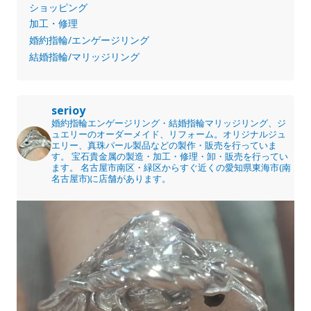
ショッピング
加工・修理
婚約指輪/エンゲージリング
結婚指輪/マリッジリング
serioy
婚約指輪エンゲージリング・結婚指輪マリッジリング、ジ
ュエリーのオーダーメイド、リフォーム。オリジナルジュ
エリー、真珠パール製品などの製作・販売を行っていま
す。
宝石貴金属の製造・加工・修理・卸・販売を行ってい
ます。
名古屋市南区・緑区からすぐ近くの愛知県東海市(南
名古屋市)に店舗があります。