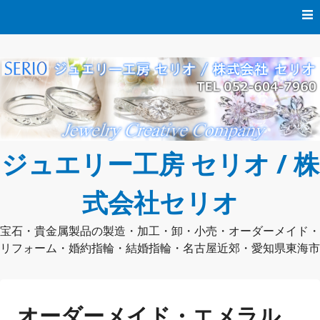
コ
ン
テ
ン
ツ
へ
ス
キ
ッ
プ
ジュエリー工房 セリオ / 株
式会社セリオ
宝石・貴金属製品の製造・加工・卸・小売・オーダーメイド・
リフォーム・婚約指輪・結婚指輪・名古屋近郊・愛知県東海市
オーダーメイド・エメラル