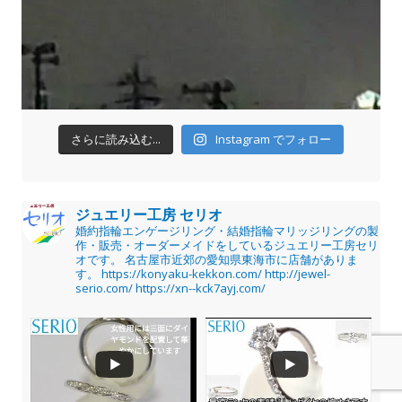
さらに読み込む...
Instagram でフォロー
ジュエリー工房 セリオ
婚約指輪エンゲージリング・結婚指輪マリッジリングの製
作・販売・オーダーメイドをしているジュエリー工房セリ
オです。
名古屋市近郊の愛知県東海市に店舗がありま
す。
https://konyaku-kekkon.com/
http://jewel-
serio.com/
https://xn--kck7ayj.com/