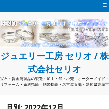
コ
ン
テ
ン
ツ
へ
ス
キ
ッ
プ
ジュエリー工房 セリオ / 株
式会社セリオ
宝石・貴金属製品の製造・加工・卸・小売・オーダーメイド・
リフォーム・婚約指輪・結婚指輪・名古屋近郊・愛知県東海市
月別:
2022年12月