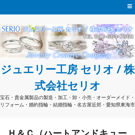
コ
ン
テ
ン
ツ
へ
ス
キ
ッ
プ
ジュエリー工房 セリオ / 株
式会社セリオ
宝石・貴金属製品の製造・加工・卸・小売・オーダーメイド・
リフォーム・婚約指輪・結婚指輪・名古屋近郊・愛知県東海市
Ｈ＆Ｃ（ハートアンドキュー