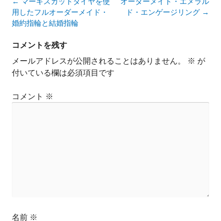
投
←
マーキスカットダイヤを使
オーダーメイド・エメラル
稿
用したフルオーダーメイド・
ド・エンゲージリング
→
ナ
婚約指輪と結婚指輪
ビ
ゲ
コメントを残す
ー
メールアドレスが公開されることはありません。
※
が
シ
付いている欄は必須項目です
ョ
ン
コメント
※
名前
※