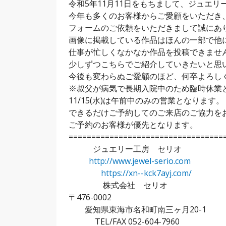
令和5年11月11日をもちまして、ジュエ
今年も多くのお客様からご愛顧をいただき
フォームのご依頼をいただきまして誠にあ
画像に掲載している作品はほんの一部で他
仕事が忙しくなかなか作品を投稿できませ
少しずつこちらでご紹介していきたいと思
今後も変わらぬご愛顧のほど、何卒よろし
※叔父が病気で長期入院中のため臨時休業
11/15(水)は午前中のみの営業となります。
できるだけご予約してのご来店のご協力を
ご予約のお客様が優先となります。
==================================
ジュエリー工房 セリオ
http://www.jewel-serio.com
https://xn--kck7ayj.com/
株式会社 セリオ
〒476-0002
愛知県東海市名和町南三ヶ月20-1
TEL/FAX 052-604-7960