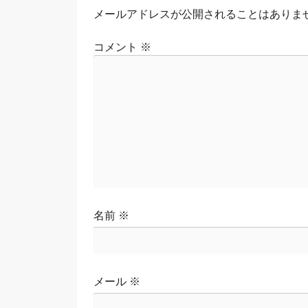
ビ
メールアドレスが公開されることはありま
ゲ
ー
コメント
※
シ
ョ
ン
名前
※
メール
※