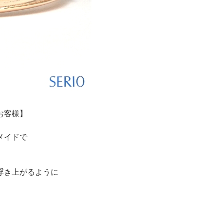
お客様】
メイドで
浮き上がるように
。