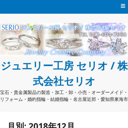
コ
ン
テ
ン
ツ
へ
ス
キ
ッ
プ
ジュエリー工房 セリオ / 株
式会社セリオ
宝石・貴金属製品の製造・加工・卸・小売・オーダーメイド・
リフォーム・婚約指輪・結婚指輪・名古屋近郊・愛知県東海市
月別:
2018年12月