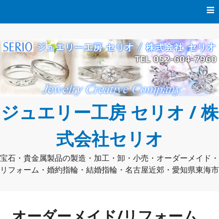
コ
ン
テ
ン
ツ
へ
ス
キ
ッ
プ
ジュエリー工房 セリオ / 株
式会社セリオ
宝石・貴金属製品の製造・加工・卸・小売・オーダーメイド・
リフォーム・婚約指輪・結婚指輪・名古屋近郊・愛知県東海市
オーダーメイド/リフォーム