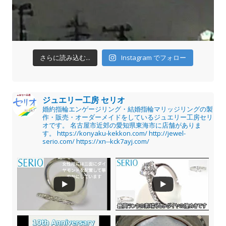
さらに読み込む...
Instagram でフォロー
ジュエリー工房 セリオ
婚約指輪エンゲージリング・結婚指輪マリッジリングの製
作・販売・オーダーメイドをしているジュエリー工房セリ
オです。
名古屋市近郊の愛知県東海市に店舗がありま
す。
https://konyaku-kekkon.com/
http://jewel-
serio.com/
https://xn--kck7ayj.com/