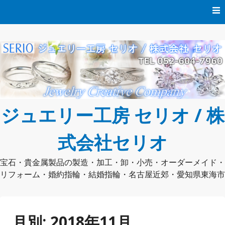
コ
ン
テ
ン
ツ
へ
ス
キ
ッ
プ
ジュエリー工房 セリオ / 株
式会社セリオ
宝石・貴金属製品の製造・加工・卸・小売・オーダーメイド・
リフォーム・婚約指輪・結婚指輪・名古屋近郊・愛知県東海市
月別:
2018年11月