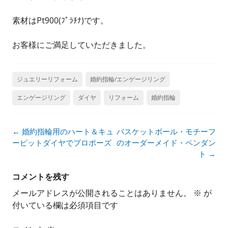
素材はPt900(ﾌﾟﾗﾁﾅ)です。
お客様にご満足していただきました。
ジュエリーリフォーム
婚約指輪/エンゲージリング
エンゲージリング
ダイヤ
リフォーム
婚約指輪
投
←
婚約指輪用のハート＆キュ
バスケットボール・モチーフ
稿
ーピットダイヤでプロポーズ
のオーダーメイド・ペンダン
ナ
ト
→
ビ
ゲ
コメントを残す
ー
メールアドレスが公開されることはありません。
※
が
シ
付いている欄は必須項目です
ョ
ン