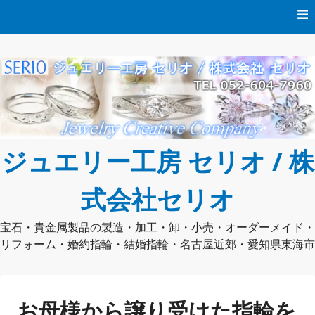
コ
ン
テ
ン
ツ
へ
ス
キ
ッ
プ
ジュエリー工房 セリオ / 株
式会社セリオ
宝石・貴金属製品の製造・加工・卸・小売・オーダーメイド・
リフォーム・婚約指輪・結婚指輪・名古屋近郊・愛知県東海市
お母様から譲り受けた指輪を