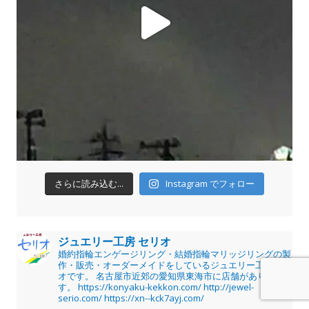
さらに読み込む...
Instagram でフォロー
ジュエリー工房 セリオ
婚約指輪エンゲージリング・結婚指輪マリッジリングの製
作・販売・オーダーメイドをしているジュエリー工房セリ
オです。
名古屋市近郊の愛知県東海市に店舗がありま
す。
https://konyaku-kekkon.com/
http://jewel-
serio.com/
https://xn--kck7ayj.com/