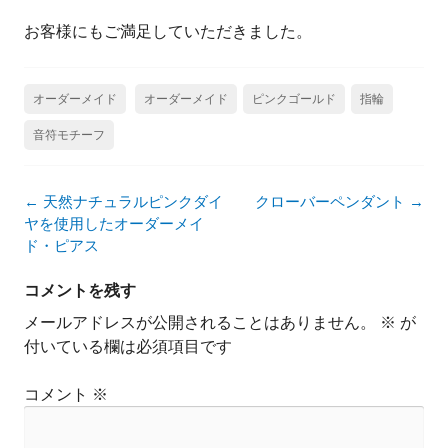
お客様にもご満足していただきました。
オーダーメイド
オーダーメイド
ピンクゴールド
指輪
音符モチーフ
投
←
天然ナチュラルピンクダイ
クローバーペンダント
→
稿
ヤを使用したオーダーメイ
ナ
ド・ピアス
ビ
ゲ
コメントを残す
ー
メールアドレスが公開されることはありません。
※
が
シ
付いている欄は必須項目です
ョ
ン
コメント
※