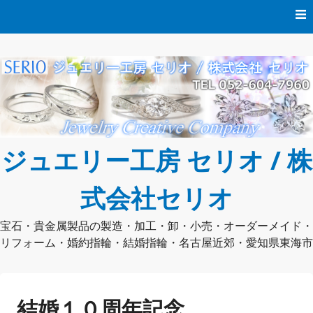
コ
ン
テ
ン
ツ
へ
ス
キ
ッ
プ
ジュエリー工房 セリオ / 株
式会社セリオ
宝石・貴金属製品の製造・加工・卸・小売・オーダーメイド・
リフォーム・婚約指輪・結婚指輪・名古屋近郊・愛知県東海市
結婚１０周年記念