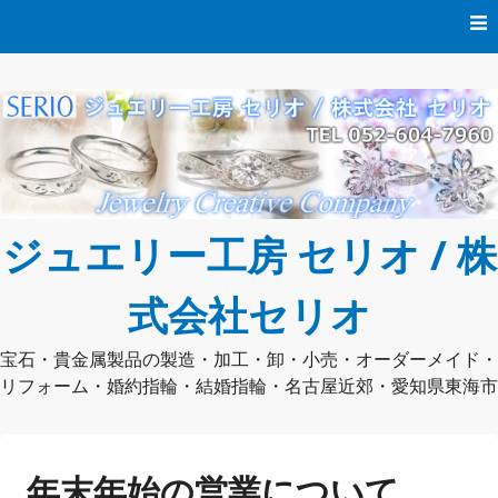
コ
ン
テ
ン
ツ
へ
ス
キ
ッ
プ
ジュエリー工房 セリオ / 株
式会社セリオ
宝石・貴金属製品の製造・加工・卸・小売・オーダーメイド・
リフォーム・婚約指輪・結婚指輪・名古屋近郊・愛知県東海市
年末年始の営業について