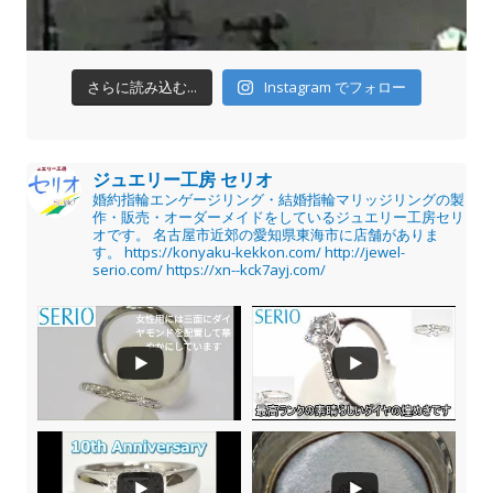
さらに読み込む...
Instagram でフォロー
ジュエリー工房 セリオ
婚約指輪エンゲージリング・結婚指輪マリッジリングの製
作・販売・オーダーメイドをしているジュエリー工房セリ
オです。
名古屋市近郊の愛知県東海市に店舗がありま
す。
https://konyaku-kekkon.com/
http://jewel-
serio.com/
https://xn--kck7ayj.com/