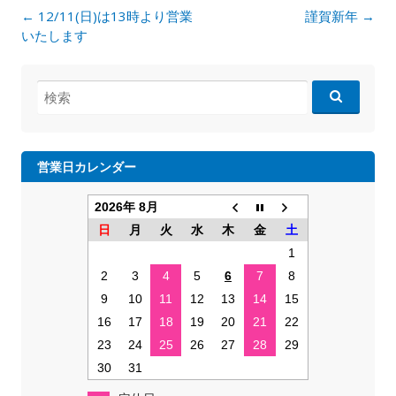
投
←
12/11(日)は13時より営業
謹賀新年
→
稿
いたします
ナ
ビ
検
ゲ
索:
ー
シ
ョ
営業日カレンダー
ン
2026年 8月
日
月
火
水
木
金
土
1
2
3
4
5
6
7
8
9
10
11
12
13
14
15
16
17
18
19
20
21
22
23
24
25
26
27
28
29
30
31