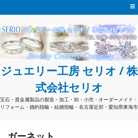
コ
ン
テ
ン
ツ
へ
ス
キ
ッ
プ
ジュエリー工房 セリオ / 株
式会社セリオ
宝石・貴金属製品の製造・加工・卸・小売・オーダーメイド・
リフォーム・婚約指輪・結婚指輪・名古屋近郊・愛知県東海市
ガーネット