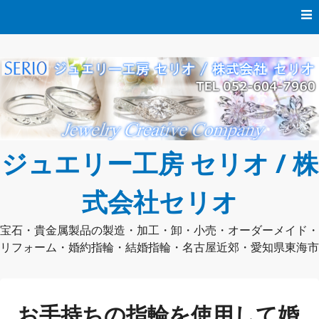
コ
ン
テ
ン
ツ
へ
ス
キ
ッ
プ
ジュエリー工房 セリオ / 株
式会社セリオ
宝石・貴金属製品の製造・加工・卸・小売・オーダーメイド・
リフォーム・婚約指輪・結婚指輪・名古屋近郊・愛知県東海市
お手持ちの指輪を使用して婚