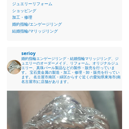
ジュエリーリフォーム
ショッピング
加工・修理
婚約指輪/エンゲージリング
結婚指輪/マリッジリング
serioy
婚約指輪エンゲージリング・結婚指輪マリッジリング、ジ
ュエリーのオーダーメイド、リフォーム。オリジナルジュ
エリー、真珠パール製品などの製作・販売を行っていま
す。
宝石貴金属の製造・加工・修理・卸・販売を行ってい
ます。
名古屋市南区・緑区からすぐ近くの愛知県東海市(南
名古屋市)に店舗があります。