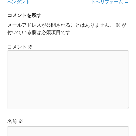
稿
ペンダント
トへリフォーム
→
ナ
ビ
コメントを残す
ゲ
メールアドレスが公開されることはありません。
※
が
ー
付いている欄は必須項目です
シ
ョ
コメント
※
ン
名前
※