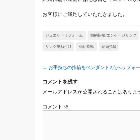
お客様にご満足していただきました。
ジュエリーリフォーム
婚約指輪/エンゲージリング
リング重ね付け
婚約指輪
結婚指輪
投
←
お手持ちの指輪をペンダント2点へリフォ
稿
ナ
コメントを残す
ビ
メールアドレスが公開されることはありま
ゲ
ー
コメント
※
シ
ョ
ン