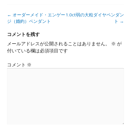
投
←
オーダーメイド・エンゲー
1.0ct弱の大粒ダイヤペンダン
稿
ジ（婚約）ペンダント
ト
→
ナ
ビ
コメントを残す
ゲ
メールアドレスが公開されることはありません。
※
が
ー
付いている欄は必須項目です
シ
ョ
コメント
※
ン