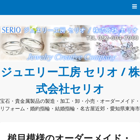
コ
ン
テ
ン
ツ
へ
ス
キ
ッ
プ
ジュエリー工房 セリオ / 株
式会社セリオ
宝石・貴金属製品の製造・加工・卸・小売・オーダーメイド・
リフォーム・婚約指輪・結婚指輪・名古屋近郊・愛知県東海市
槌目模様のオーダーメイド・