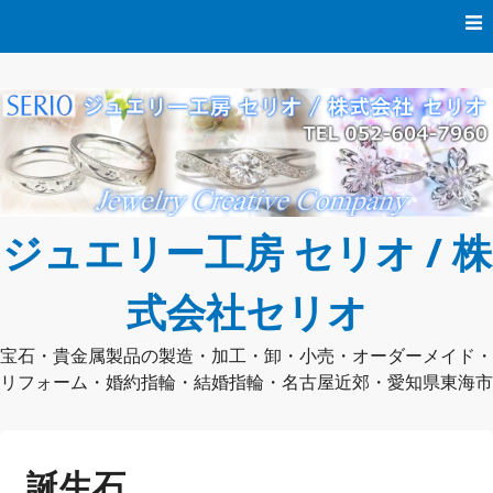
コ
ン
テ
ン
ツ
へ
ス
キ
ッ
プ
ジュエリー工房 セリオ / 株
式会社セリオ
宝石・貴金属製品の製造・加工・卸・小売・オーダーメイド・
リフォーム・婚約指輪・結婚指輪・名古屋近郊・愛知県東海市
誕生石