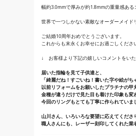
幅約3.0mmで厚みが約1.8mmの重量感
世界で一つしかない素敵なオーダーメイド
ご結婚10周年おめでとうございます。
これからも末永くお幸せにお過ごしくださ
↓ お客様より下記の嬉しいコメントをい
届いた指輪を見て子供達と、
「綺麗だね！すごいね！書いた字や絵がち
以前リフォームをお願いしたプラチナの甲
金種が違うだけで見た目も着けた印象も変
今回のリングもとても丁寧に作られていま
山川さん、いろいろな要望に応えてくださ
職人さんにも、レーザー刻印してくれた業